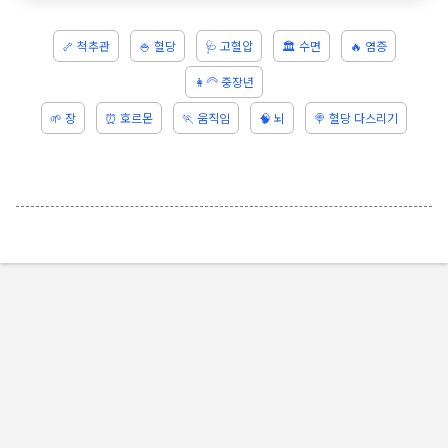
🦴 척추관
🍚 혈당
🩺 고혈압
🏛️ 수면
🔥 염증
👩‍🦳 중장년
🌱 장
⏰ 호르몬
🏃 움직임
🧠 뇌
🍭 혈당 다스리기