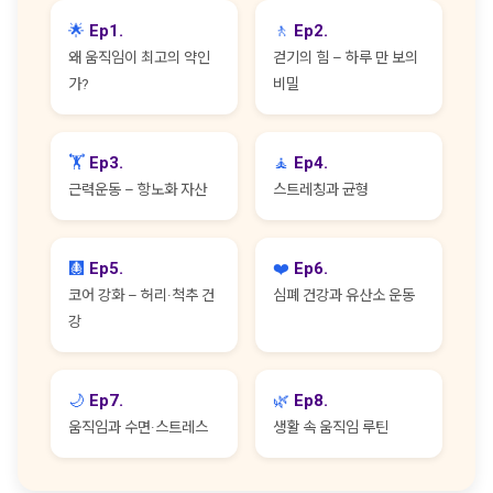
🌟
Ep1.
🚶
Ep2.
왜 움직임이 최고의 약인
걷기의 힘 – 하루 만 보의
가?
비밀
🏋️
Ep3.
🧘
Ep4.
근력운동 – 항노화 자산
스트레칭과 균형
🩻
Ep5.
❤️
Ep6.
코어 강화 – 허리·척추 건
심폐 건강과 유산소 운동
강
🌙
Ep7.
🌿
Ep8.
움직임과 수면·스트레스
생활 속 움직임 루틴